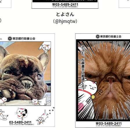
とよさん
u）
（@hjmqtw）