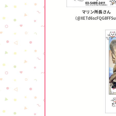
マリン所長さん
（@XETd6scFQG8FFS