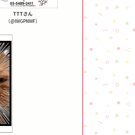
TTTさん
（@IWGPNWF）