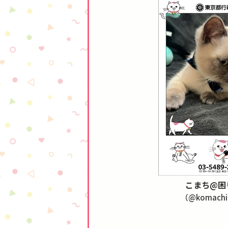
こまち@困
（@komachi_