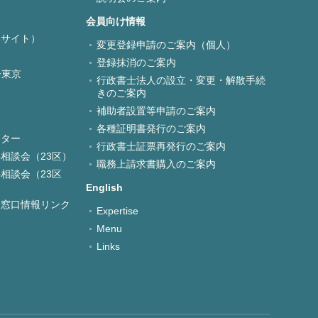
会員向け情報
部サイト）
変更登録申請のご案内（個人）
登録抹消のご案内
ー東京
行政書士法人の設立・変更・解散手続
きのご案内
補助者設置等申請のご案内
各種証明書発行のご案内
ンター
行政書士証票再発行のご案内
相談会（23区）
職務上請求書購入のご案内
相談会（23区
English
談窓口情報リンク
Expertise
Menu
Links