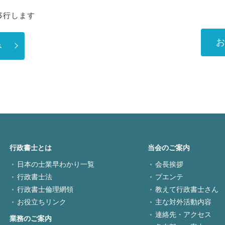
移行します
お
み
行政書士とは
当会のご案内
日本の士業早わかり一覧
会長挨拶
行政書士法
プエンテ
行政書士倫理網領
教えて行政書士さん
お役立ちリンク
主な対外活動内容
連絡先・アクセス
業務のご案内