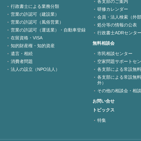
各支部のご案内
行政書士による業務分類
研修カレンダー
営業の許認可（建設業）
会員・法人検索（外
営業の許認可（風俗営業）
処分等の情報の公表
営業の許認可（運送業）・自動車登録
行政書士ADRセンタ
在留資格・VISA
無料相談会
知的財産権・知的資産
遺言・相続
市民相談センター
消費者問題
空家問題サポートセ
法人の設立（NPO法人）
各支部による常設無料
各支部による常設無料
外）
その他の相談会・相
お問い合せ
トピックス
特集