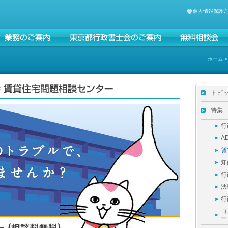
個人情報保護
ホーム
トピ
特集
行
A
賃
知
行
法
行
コ
ー