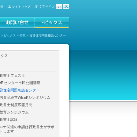
方針
サイトマップ
文字サイズ
>
トピックス
>
特集
> 賃貸住宅問題相談センター
ックス
政書士フェスタ
DRセンター市民公開講座
貸住宅問題相談センター
的資産経営WEEKシンポジウム
政書士制度広報月間
教育シンポジウム
政書士試験
ロナ関連の申請は行政書士がサポ
トします